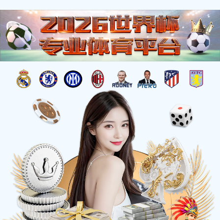
注册入口
华体会体育平台官方网