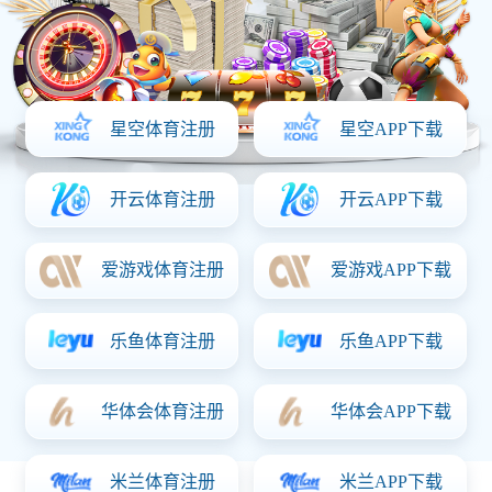
站
—— 比赛数据从这里
开始
覆盖实时赛事、专业数据、高清视频，
华体会体
育平台官方网站APP
与网页版为您提供便捷的体
育服务。
APP下载
网页版入口
为什么选择 华体会体育平台官方网站？
用心服务 · 细节决定体验